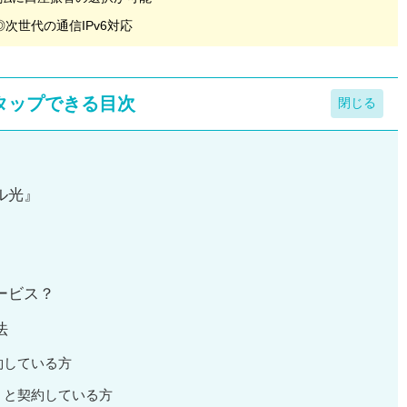
◎次世代の通信IPv6対応
タップできる目次
ル光』
ービス？
法
約している方
」と契約している方