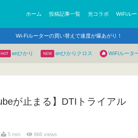
ホーム
投稿記事一覧
光コラボ
WiFiル
Wi-Fiルーターの買い替えで速度が爆あがり！
enひかり
enひかりクロス
WiFiルータ
utubeが止まる】DTIトライアル
5 min
866
views