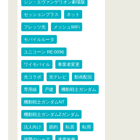
シン・エヴァンゲリオン劇場版
セッションプラス
ネット
フレッツ光
メッシュWiFi
モバイルルータ
ユニコーン RE:0096
ワイモバイル
事業者変更
光コラボ
光テレビ
動画配信
専用線
戸建
機動戦士ガンダム
機動戦士ガンダムNT
機動戦士ガンダムZガンダム
法人向け
節約
転居
転用
逆襲のシャア
速度改善