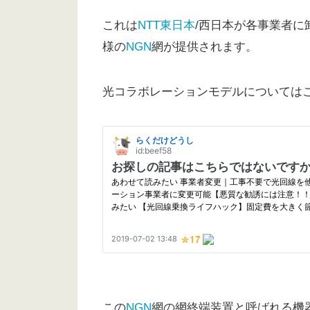
これは
NTT東日本
/西日本が各事業者
様の
NGN
網が提供されます。
光コラボレーションモデルについては
この
NGN
網の網終端装置と呼ばれる機