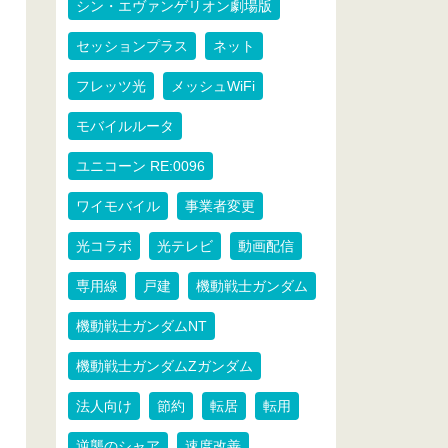
シン・エヴァンゲリオン劇場版
セッションプラス
ネット
フレッツ光
メッシュWiFi
モバイルルータ
ユニコーン RE:0096
ワイモバイル
事業者変更
光コラボ
光テレビ
動画配信
専用線
戸建
機動戦士ガンダム
機動戦士ガンダムNT
機動戦士ガンダムZガンダム
法人向け
節約
転居
転用
逆襲のシャア
速度改善