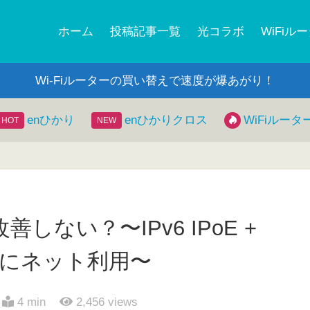
ホーム
投稿記事一覧
光コラボ
WiFiル
Wi-Fiルーターの買い替えで速度が爆あがり！
enひかり
enひかりクロス
WiFiルータ
ない？〜IPv6 IPoE +
6で快適にネット利用〜
4 min
2,456
views