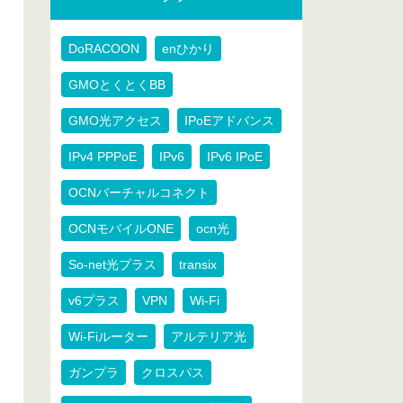
DoRACOON
enひかり
GMOとくとくBB
GMO光アクセス
IPoEアドバンス
IPv4 PPPoE
IPv6
IPv6 IPoE
OCNバーチャルコネクト
OCNモバイルONE
ocn光
So-net光プラス
transix
v6プラス
VPN
Wi-Fi
Wi-Fiルーター
アルテリア光
ガンプラ
クロスパス