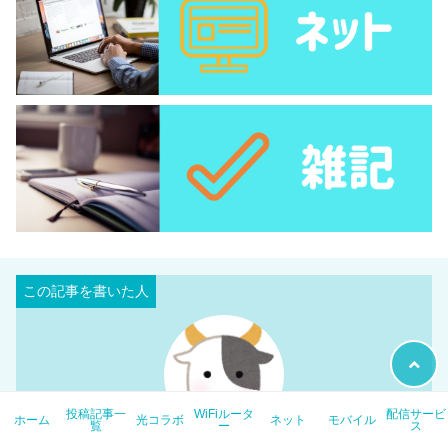
投稿記事一
WiFiルータ
配信サービ
ホーム
光コラボ
ネット
モバイル
覧
ー
ス