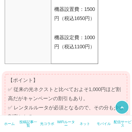
機器設置費：1500
円（税込1650円）
機器設定費：1000
円（税込1100円）
【ポイント】
✅ 従来の光ネクストと比べておよそ1,000円ほど割
高だがキャンペーンの割引もあり。
✅ レンタルルータが必須となるので、その分も少し
割高となる。
投稿記事一
WiFiルータ
配信サービ
ホーム
光コラボ
ネット
モバイル
✅ 事業者変更で「フレッツ光 クロス」へ変更する
覧
ー
ス