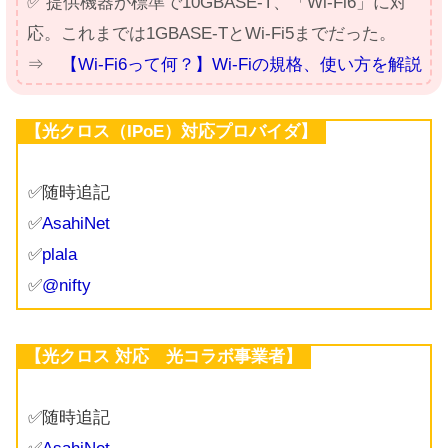
✅ 提供機器が標準で10GBASE-T、「Wi-Fi6」に対
応。これまでは1GBASE-TとWi-Fi5までだった。
⇒
【Wi-Fi6って何？】Wi-Fiの規格、使い方を解説
【光クロス（IPoE）対応プロバイダ】
✅随時追記
✅
AsahiNet
✅
plala
✅
@nifty
【光クロス 対応 光コラボ事業者】
✅随時追記