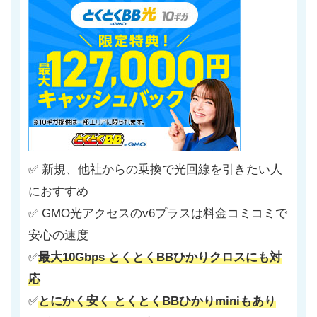
✅ 新規、他社からの乗換で光回線を引きたい人
におすすめ
✅ GMO光アクセスのv6プラスは料金コミコミで
安心の速度
✅
最大10Gbps とくとくBBひかりクロスにも対
応
✅
とにかく安く とくとくBBひかりminiもあり