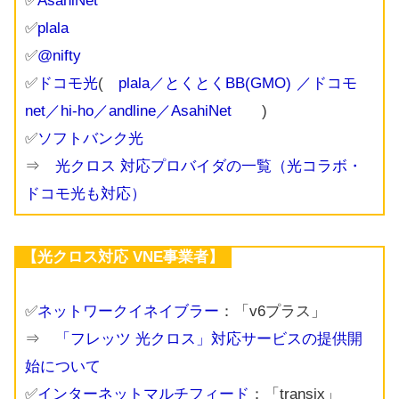
✅
AsahiNet
✅
plala
✅
@nifty
✅
ドコモ光
(
plala
／
とくとくBB(GMO)
／ドコモ
net／hi-ho／andline／
AsahiNet
)
✅
ソフトバンク光
⇒
光クロス 対応プロバイダの一覧（光コラボ・
ドコモ光も対応）
【光クロス対応 VNE事業者】
✅
ネットワークイネイブラー
：「v6プラス」
⇒
「フレッツ 光クロス」対応サービスの提供開
始について
✅
インターネットマルチフィード
：「transix」