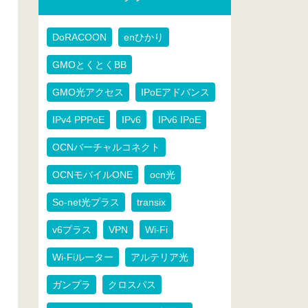
DoRACOON
enひかり
GMOとくとくBB
GMO光アクセス
IPoEアドバンス
IPv4 PPPoE
IPv6
IPv6 IPoE
OCNバーチャルコネクト
OCNモバイルONE
ocn光
So-net光プラス
transix
v6プラス
VPN
Wi-Fi
Wi-Fiルーター
アルテリア光
ガンプラ
クロスパス