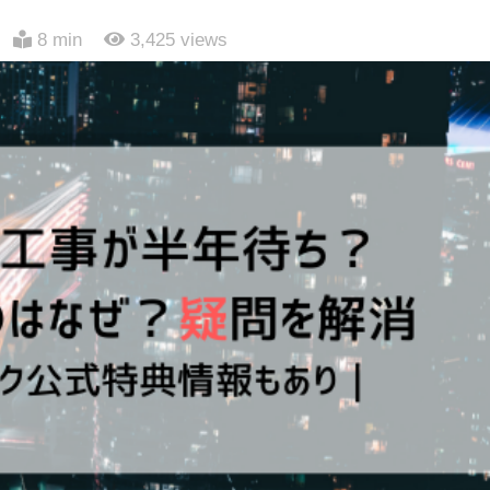
8 min
3,425
views