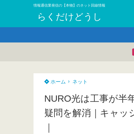
情報通信業発信の【本物】のネット回線情報
らくだけどうし
ホーム
ネット
NURO光は工事が半
疑問を解消｜キャッ
｜