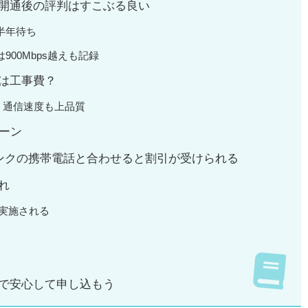
、開通後の評判はすこぶる良い
半年待ち
900Mbps越えも記録
クは工事費？
、通信速度も上品質
ペーン
バンクの携帯電話と合わせると割引が受けられる
れ
て実施される
ので安心して申し込もう