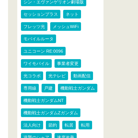
シン・エヴァンゲリオン劇場版
セッションプラス
ネット
フレッツ光
メッシュWiFi
モバイルルータ
ユニコーン RE:0096
ワイモバイル
事業者変更
光コラボ
光テレビ
動画配信
専用線
戸建
機動戦士ガンダム
機動戦士ガンダムNT
機動戦士ガンダムZガンダム
法人向け
節約
転居
転用
逆襲のシャア
速度改善