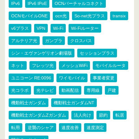
IPv6
IPv6 IPoE
OCNバーチャルコネクト
OCNモバイルONE
ocn光
So-net光プラス
transix
v6プラス
VPN
Wi-Fi
Wi-Fiルーター
アルテリア光
ガンプラ
クロスパス
シン・エヴァンゲリオン劇場版
セッションプラス
ネット
フレッツ光
メッシュWiFi
モバイルルータ
ユニコーン RE:0096
ワイモバイル
事業者変更
光コラボ
光テレビ
動画配信
専用線
戸建
機動戦士ガンダム
機動戦士ガンダムNT
機動戦士ガンダムZガンダム
法人向け
節約
転居
転用
逆襲のシャア
速度改善
速度測定