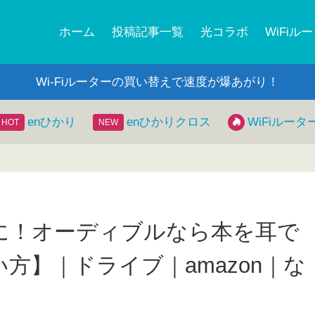
ホーム
投稿記事一覧
光コラボ
WiFiル
Wi-Fiルーターの買い替えで速度が爆あがり！
enひかり
enひかりクロス
WiFiルータ
に！オーディブルなら本を耳で
方】｜ドライブ｜amazon｜な