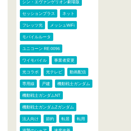
シン・エヴァンゲリオン劇場版
セッションプラス
ネット
フレッツ光
メッシュWiFi
モバイルルータ
ユニコーン RE:0096
ワイモバイル
事業者変更
光コラボ
光テレビ
動画配信
専用線
戸建
機動戦士ガンダム
機動戦士ガンダムNT
機動戦士ガンダムZガンダム
法人向け
節約
転居
転用
逆襲のシャア
速度改善