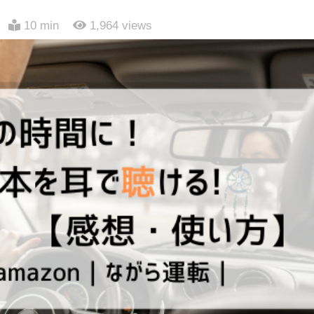
10 min
1,964
views