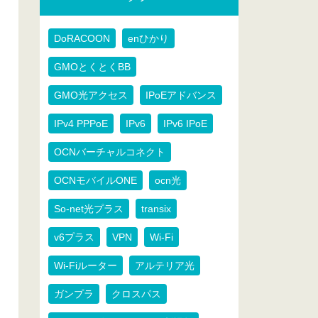
DoRACOON
enひかり
GMOとくとくBB
GMO光アクセス
IPoEアドバンス
IPv4 PPPoE
IPv6
IPv6 IPoE
OCNバーチャルコネクト
OCNモバイルONE
ocn光
So-net光プラス
transix
v6プラス
VPN
Wi-Fi
Wi-Fiルーター
アルテリア光
ガンプラ
クロスパス