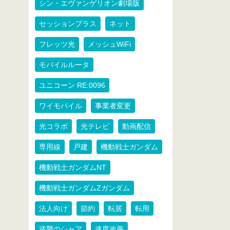
シン・エヴァンゲリオン劇場版
セッションプラス
ネット
フレッツ光
メッシュWiFi
モバイルルータ
ユニコーン RE:0096
ワイモバイル
事業者変更
光コラボ
光テレビ
動画配信
専用線
戸建
機動戦士ガンダム
機動戦士ガンダムNT
機動戦士ガンダムZガンダム
法人向け
節約
転居
転用
逆襲のシャア
速度改善