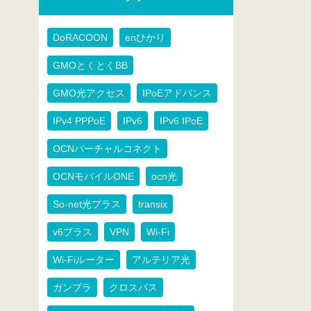
DoRACOON
enひかり
GMOとくとくBB
GMO光アクセス
IPoEアドバンス
IPv4 PPPoE
IPv6
IPv6 IPoE
OCNバーチャルコネクト
OCNモバイルONE
ocn光
So-net光プラス
transix
v6プラス
VPN
Wi-Fi
Wi-Fiルーター
アルテリア光
ガンプラ
クロスパス