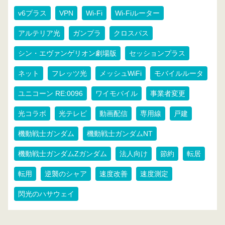
v6プラス
VPN
Wi-Fi
Wi-Fiルーター
アルテリア光
ガンプラ
クロスパス
シン・エヴァンゲリオン劇場版
セッションプラス
ネット
フレッツ光
メッシュWiFi
モバイルルータ
ユニコーン RE:0096
ワイモバイル
事業者変更
光コラボ
光テレビ
動画配信
専用線
戸建
機動戦士ガンダム
機動戦士ガンダムNT
機動戦士ガンダムZガンダム
法人向け
節約
転居
転用
逆襲のシャア
速度改善
速度測定
閃光のハサウェイ