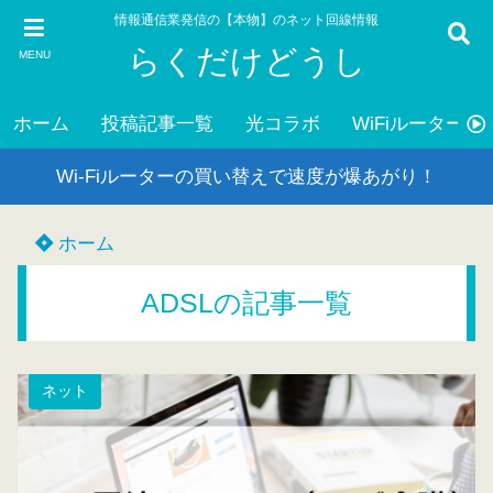
情報通信業発信の【本物】のネット回線情報
らくだけどうし
MENU
ホーム
投稿記事一覧
光コラボ
WiFiルーター
Wi-Fiルーターの買い替えで速度が爆あがり！
ホーム
ADSLの記事一覧
ネット