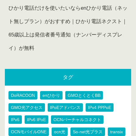
ひかり電話だけを使いたいならenひかり電話（ネッ
ト無しプラン）がおすすめ｜ひかり電話ネクスト｜
65歳以上は発信者番号通知（ナンバーディスプレ
イ）が無料
タグ
DoRACOON
enひかり
GMOとくとくBB
GMO光アクセス
IPoEアドバンス
IPv4 PPPoE
IPv6
IPv6 IPoE
OCNバーチャルコネクト
OCNモバイルONE
ocn光
So-net光プラス
transix