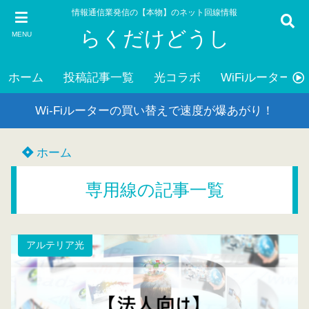
情報通信業発信の【本物】のネット回線情報
らくだけどうし
MENU
ホーム
投稿記事一覧
光コラボ
WiFiルーター
Wi-Fiルーターの買い替えで速度が爆あがり！
ホーム
専用線の記事一覧
アルテリア光