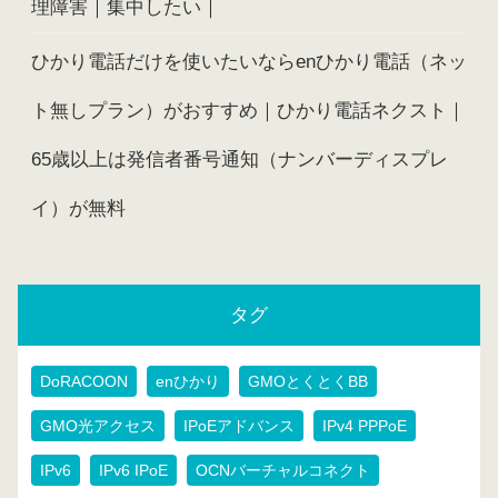
理障害｜集中したい｜
ひかり電話だけを使いたいならenひかり電話（ネッ
ト無しプラン）がおすすめ｜ひかり電話ネクスト｜
65歳以上は発信者番号通知（ナンバーディスプレ
イ）が無料
タグ
DoRACOON
enひかり
GMOとくとくBB
GMO光アクセス
IPoEアドバンス
IPv4 PPPoE
IPv6
IPv6 IPoE
OCNバーチャルコネクト