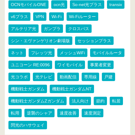
OCNモバイルONE
ocn光
So-net光プラス
transix
v6プラス
VPN
Wi-Fi
Wi-Fiルーター
アルテリア光
ガンプラ
クロスパス
シン・エヴァンゲリオン劇場版
セッションプラス
ネット
フレッツ光
メッシュWiFi
モバイルルータ
ユニコーン RE:0096
ワイモバイル
事業者変更
光コラボ
光テレビ
動画配信
専用線
戸建
機動戦士ガンダム
機動戦士ガンダムNT
機動戦士ガンダムZガンダム
法人向け
節約
転居
転用
逆襲のシャア
速度改善
速度測定
閃光のハサウェイ