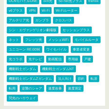
OCNモバイルONE
ocn光
So-net光プラス
transix
v6プラス
VPN
Wi-Fi
Wi-Fiルーター
アルテリア光
ガンプラ
クロスパス
シン・エヴァンゲリオン劇場版
セッションプラス
ネット
フレッツ光
メッシュWiFi
モバイルルータ
ユニコーン RE:0096
ワイモバイル
事業者変更
光コラボ
光テレビ
動画配信
専用線
戸建
機動戦士ガンダム
機動戦士ガンダムNT
機動戦士ガンダムZガンダム
法人向け
節約
転居
転用
逆襲のシャア
速度改善
速度測定
閃光のハサウェイ