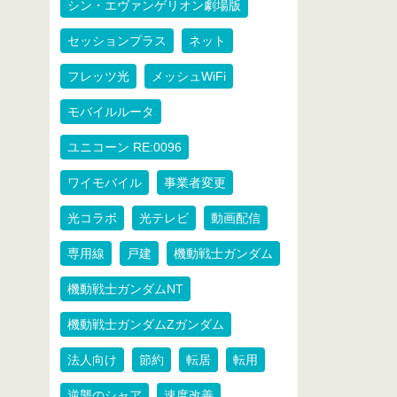
シン・エヴァンゲリオン劇場版
セッションプラス
ネット
フレッツ光
メッシュWiFi
モバイルルータ
ユニコーン RE:0096
ワイモバイル
事業者変更
光コラボ
光テレビ
動画配信
専用線
戸建
機動戦士ガンダム
機動戦士ガンダムNT
機動戦士ガンダムZガンダム
法人向け
節約
転居
転用
逆襲のシャア
速度改善