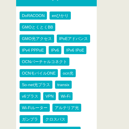
DoRACOON
enひかり
GMOとくとくBB
GMO光アクセス
IPoEアドバンス
IPv4 PPPoE
IPv6
IPv6 IPoE
OCNバーチャルコネクト
OCNモバイルONE
ocn光
So-net光プラス
transix
v6プラス
VPN
Wi-Fi
Wi-Fiルーター
アルテリア光
ガンプラ
クロスパス