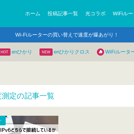
ホーム
投稿記事一覧
光コラボ
WiFiル
Wi-Fiルーターの買い替えで速度が爆あがり！
enひかり
enひかりクロス
WiFiルータ
度測定の記事一覧
ト