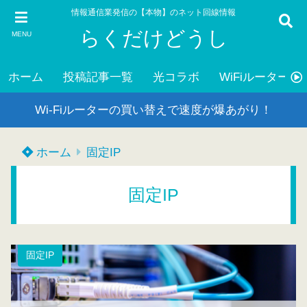
情報通信業発信の【本物】のネット回線情報
らくだけどうし
MENU
ホーム
投稿記事一覧
光コラボ
WiFiルーター
Wi-Fiルーターの買い替えで速度が爆あがり！
ホーム
固定IP
固定IP
固定IP