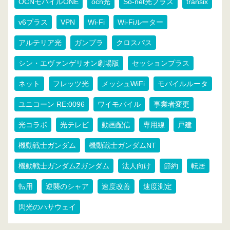
OCNモバイルONE
ocn光
So-net光プラス
transix
v6プラス
VPN
Wi-Fi
Wi-Fiルーター
アルテリア光
ガンプラ
クロスパス
シン・エヴァンゲリオン劇場版
セッションプラス
ネット
フレッツ光
メッシュWiFi
モバイルルータ
ユニコーン RE:0096
ワイモバイル
事業者変更
光コラボ
光テレビ
動画配信
専用線
戸建
機動戦士ガンダム
機動戦士ガンダムNT
機動戦士ガンダムZガンダム
法人向け
節約
転居
転用
逆襲のシャア
速度改善
速度測定
閃光のハサウェイ