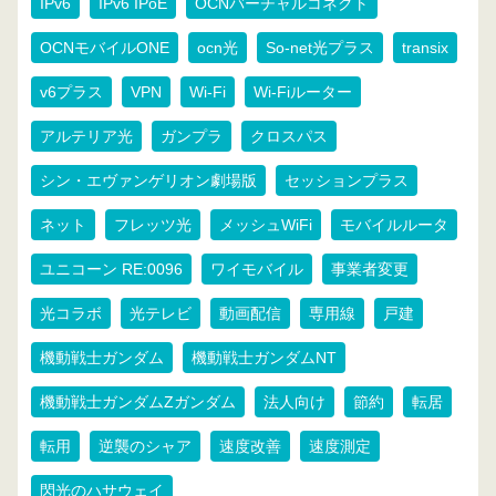
IPv6
IPv6 IPoE
OCNバーチャルコネクト
OCNモバイルONE
ocn光
So-net光プラス
transix
v6プラス
VPN
Wi-Fi
Wi-Fiルーター
アルテリア光
ガンプラ
クロスパス
シン・エヴァンゲリオン劇場版
セッションプラス
ネット
フレッツ光
メッシュWiFi
モバイルルータ
ユニコーン RE:0096
ワイモバイル
事業者変更
光コラボ
光テレビ
動画配信
専用線
戸建
機動戦士ガンダム
機動戦士ガンダムNT
機動戦士ガンダムZガンダム
法人向け
節約
転居
転用
逆襲のシャア
速度改善
速度測定
閃光のハサウェイ