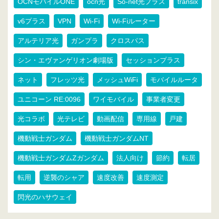
OCNモバイルONE
ocn光
So-net光プラス
transix
v6プラス
VPN
Wi-Fi
Wi-Fiルーター
アルテリア光
ガンプラ
クロスパス
シン・エヴァンゲリオン劇場版
セッションプラス
ネット
フレッツ光
メッシュWiFi
モバイルルータ
ユニコーン RE:0096
ワイモバイル
事業者変更
光コラボ
光テレビ
動画配信
専用線
戸建
機動戦士ガンダム
機動戦士ガンダムNT
機動戦士ガンダムZガンダム
法人向け
節約
転居
転用
逆襲のシャア
速度改善
速度測定
閃光のハサウェイ